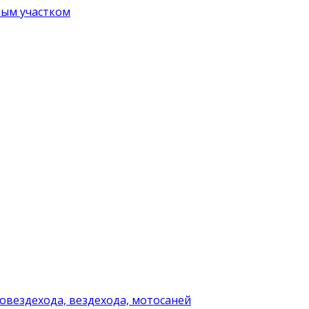
ным участком
товездехода, вездехода, мотосаней