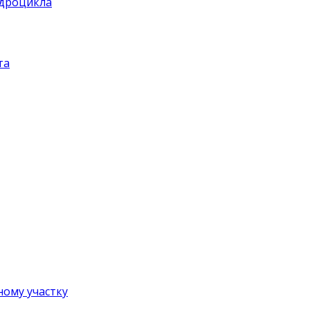
адроцикла
та
ному участку