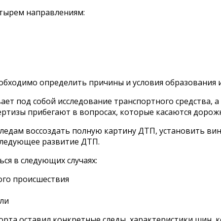
етырем направлениям:
необходимо определить причины и условия образования 
ет под собой исследование транспортного средства, а 
спертизы прибегают в вопросах, которые касаются доро
едам воссоздать полную картину ДТП, установить ви
следующее развитие ДТП.
ся в следующих случаях:
ого происшествия
али
рта оставил конкретные следы, характеристики шин, к